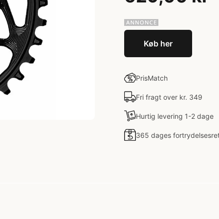
Køb her
PrisMatch
Fri fragt over kr. 349
Hurtig levering 1-2 dage
365 dages fortrydelsesre