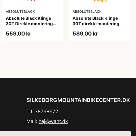
ABSOLUTEBLACK
ABSOLUTEBLACK
Absolute Black Klinge
Absolute Black Klinge
30T Direkte montering
30T direkte montering
SRAM GXP/BB30/DUB
Oval SRAM GXP Guld
559,00 kr
589,00 kr
Rød
SILKEBORGMOUNTAINBIKECENTER.DK
Tlf. 78768672
Mail:
hej@want.dk
Cookie- og privatlivspolitik