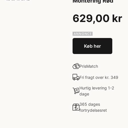
Montering Rød
629,00 kr
Køb her
PrisMatch
Fri fragt over kr. 349
Hurtig levering 1-2
dage
365 dages
fortrydelsesret