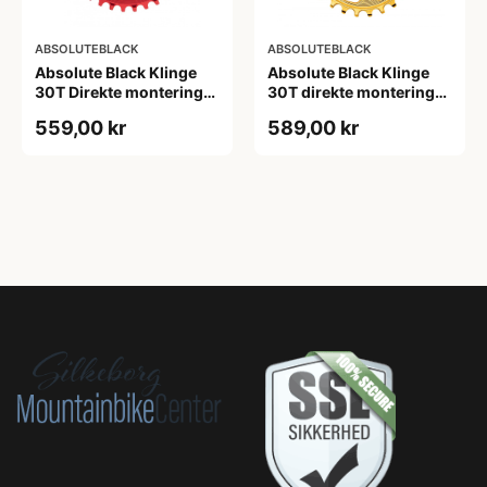
ABSOLUTEBLACK
ABSOLUTEBLACK
Absolute Black Klinge
Absolute Black Klinge
30T Direkte montering
30T direkte montering
SRAM GXP/BB30/DUB
Oval SRAM GXP Guld
559,00 kr
589,00 kr
Rød