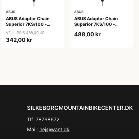
ABUS
ABUS
ABUS Adaptor Chain
ABUS Adaptor Chain
Superior 7KS/100 -
Superior 7KS/100 -
Kædelås - Bike Packing
Kædelås - Metal Blue
VEJL. PRIS 488,00 KR
488,00 kr
Green
342,00 kr
SILKEBORGMOUNTAINBIKECENTER.DK
Tlf. 78768672
Mail:
hej@want.dk