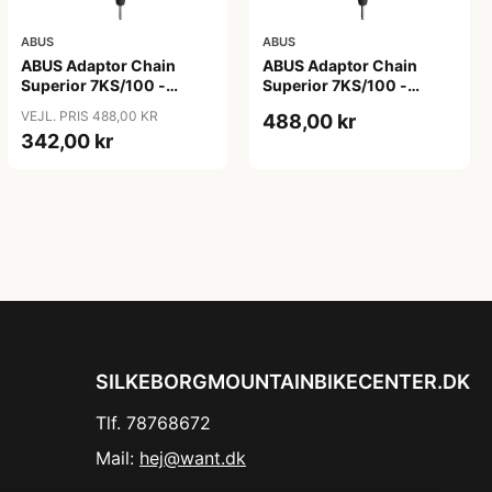
ABUS
ABUS
ABUS Adaptor Chain
ABUS Adaptor Chain
Superior 7KS/100 -
Superior 7KS/100 -
Kædelås - Bike Packing
Kædelås - Metal Blue
VEJL. PRIS 488,00 KR
488,00 kr
Green
342,00 kr
SILKEBORGMOUNTAINBIKECENTER.DK
Tlf. 78768672
Mail:
hej@want.dk