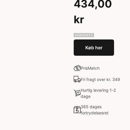
434,00
kr
Køb her
PrisMatch
Fri fragt over kr. 349
Hurtig levering 1-2
dage
365 dages
fortrydelsesret