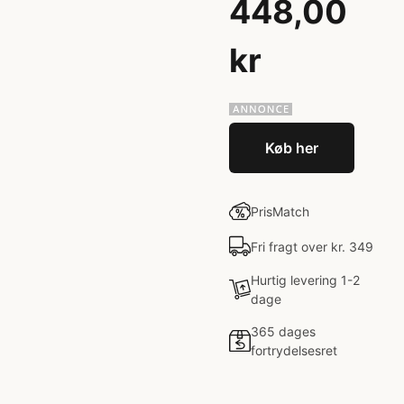
448,00
kr
Køb her
PrisMatch
Fri fragt over kr. 349
Hurtig levering 1-2
dage
365 dages
fortrydelsesret