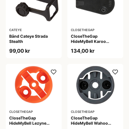
CATEYE
CLOSETHEGAP
Bånd Cateye Strada
CloseTheGap
Stealth
HideMyBell Karoo
adapter
99,00 kr
134,00 kr
CLOSETHEGAP
CLOSETHEGAP
CloseTheGap
CloseTheGap
HideMyBell Lezyne
HideMyBell Wahoo
adapter
adapter