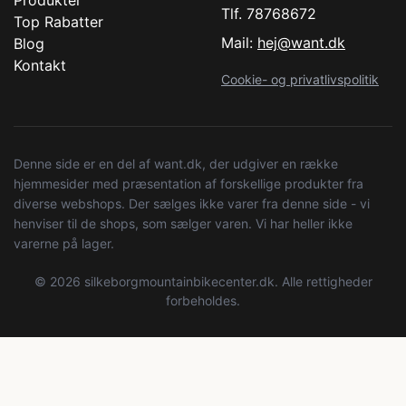
Tlf. 78768672
Top Rabatter
Mail:
hej@want.dk
Blog
Kontakt
Cookie- og privatlivspolitik
Denne side er en del af want.dk, der udgiver en række
hjemmesider med præsentation af forskellige produkter fra
diverse webshops. Der sælges ikke varer fra denne side - vi
henviser til de shops, som sælger varen. Vi har heller ikke
varerne på lager.
© 2026 silkeborgmountainbikecenter.dk. Alle rettigheder
forbeholdes.