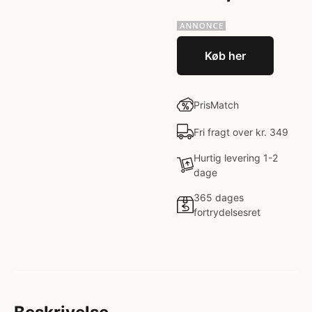
Køb her
PrisMatch
Fri fragt over kr. 349
Hurtig levering 1-2
dage
365 dages
fortrydelsesret