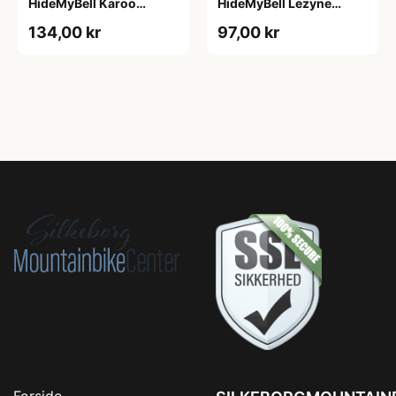
HideMyBell Karoo
HideMyBell Lezyne
adapter
adapter
134,00 kr
97,00 kr
Forside