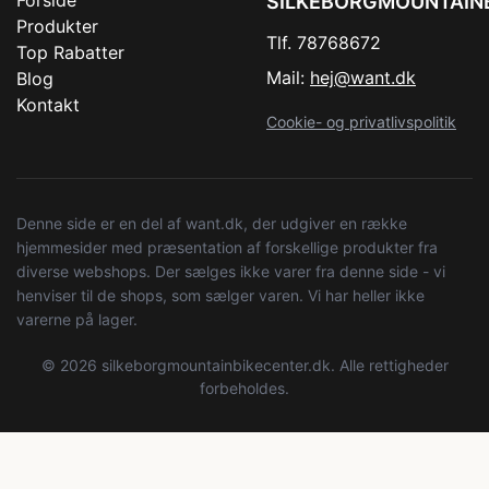
SILKEBORGMOUNTAIN
Produkter
Tlf. 78768672
Top Rabatter
Mail:
hej@want.dk
Blog
Kontakt
Cookie- og privatlivspolitik
Denne side er en del af want.dk, der udgiver en række
hjemmesider med præsentation af forskellige produkter fra
diverse webshops. Der sælges ikke varer fra denne side - vi
henviser til de shops, som sælger varen. Vi har heller ikke
varerne på lager.
© 2026 silkeborgmountainbikecenter.dk. Alle rettigheder
forbeholdes.