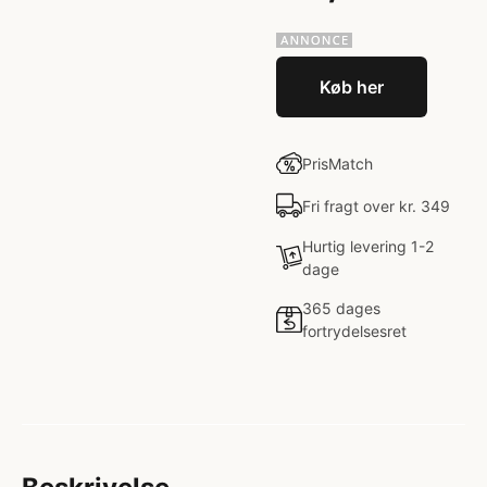
Køb her
PrisMatch
Fri fragt over kr. 349
Hurtig levering 1-2
dage
365 dages
fortrydelsesret