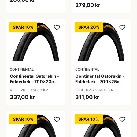
med refleks
279,00 kr
SPAR 10%
SPAR 20%
CONTINENTAL
CONTINENTAL
Continental Gatorskin -
Continental Gatorskin -
Foldedæk - 700x23c
Foldedæk - 700x25c
(23-622)
(25-622)
VEJL. PRIS 374,00 KR
VEJL. PRIS 389,00 KR
337,00 kr
311,00 kr
SPAR 10%
SPAR 10%