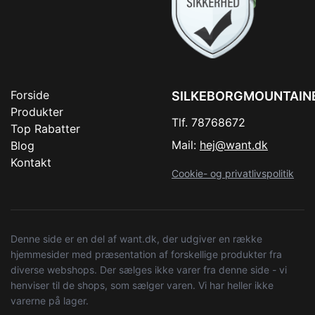
Forside
SILKEBORGMOUNTAIN
Produkter
Tlf. 78768672
Top Rabatter
Mail:
hej@want.dk
Blog
Kontakt
Cookie- og privatlivspolitik
Denne side er en del af want.dk, der udgiver en række
hjemmesider med præsentation af forskellige produkter fra
diverse webshops. Der sælges ikke varer fra denne side - vi
henviser til de shops, som sælger varen. Vi har heller ikke
varerne på lager.