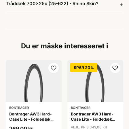
Tråddæk 700x25c (25-622) - Rhino Skin?
Du er måske interesseret i
SPAR 20%
BONTRAGER
BONTRAGER
Bontrager AW3 Hard-
Bontrager AW3 Hard-
Case Lite - Foldedæk
Case Lite - Foldedæk
Road - 700x25c - Sort
Road - 700x38c - Sort
VEJL. PRIS 349,00 KR
269,00 kr