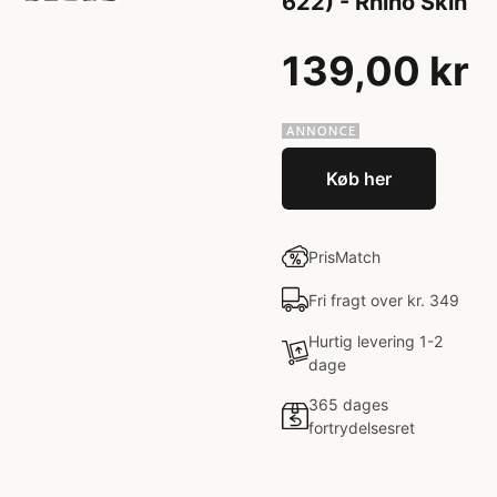
622) - Rhino Skin
139,00 kr
Køb her
PrisMatch
Fri fragt over kr. 349
Hurtig levering 1-2
dage
365 dages
fortrydelsesret