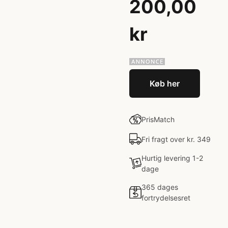
200,00
kr
Køb her
PrisMatch
Fri fragt over kr. 349
Hurtig levering 1-2
dage
365 dages
fortrydelsesret