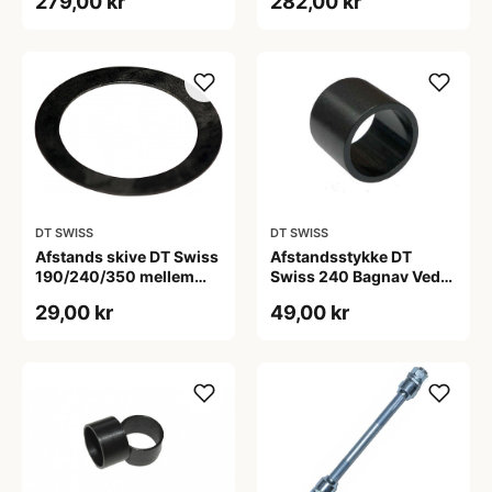
279,00 kr
282,00 kr
DT SWISS
DT SWISS
Afstands skive DT Swiss
Afstandsstykke DT
190/240/350 mellem
Swiss 240 Bagnav Ved
inderste leje og
kassettehylster
29,00 kr
49,00 kr
gevindring