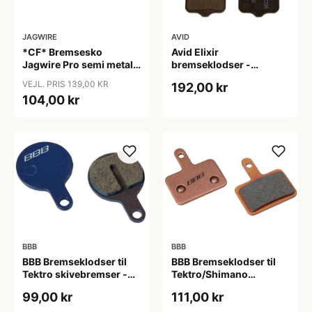
JAGWIRE
AVID
*CF* Bremsesko
Avid Elixir
Jagwire Pro semi metal
bremseklodser -
Sram Guide
Organisk type
VEJL. PRIS 139,00 KR
192,00 kr
Ultimate/RCS/RS/R -
104,00 kr
Avid Trail
BBB
BBB
BBB Bremseklodser til
BBB Bremseklodser til
Tektro skivebremser -
Tektro/Shimano
IOX, Lyra og Novela
skivebremser - Deore -
99,00 kr
111,00 kr
Aquila