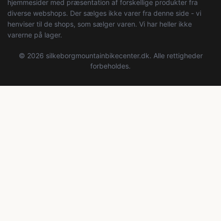
hjemmesider med præsentation af forskellige produkter fra
diverse webshops. Der sælges ikke varer fra denne side - vi
henviser til de shops, som sælger varen. Vi har heller ikke
varerne på lager.
© 2026 silkeborgmountainbikecenter.dk. Alle rettigheder
forbeholdes.