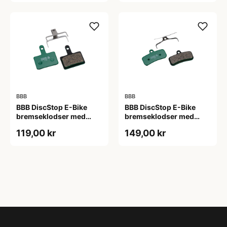
BBB
BBB
BBB DiscStop E-Bike
BBB DiscStop E-Bike
bremseklodser med
bremseklodser med
5mm organisk
5mm organisk
119,00 kr
149,00 kr
belægning særligt til
belægning særligt til
elcykler - Tektro Auriga
elcykler - Tektro Volan