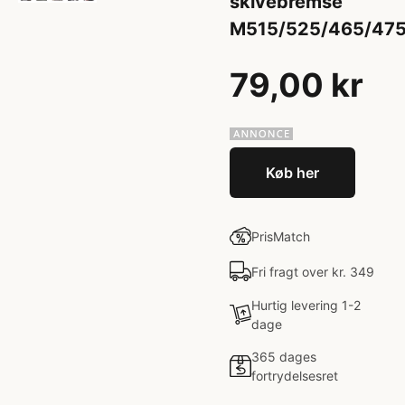
skivebremse
M515/525/465/47
79,00 kr
Køb her
PrisMatch
Fri fragt over kr. 349
Hurtig levering 1-2
dage
365 dages
fortrydelsesret