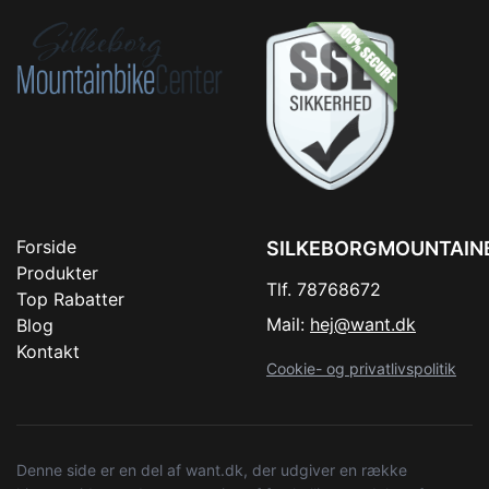
Forside
SILKEBORGMOUNTAIN
Produkter
Tlf. 78768672
Top Rabatter
Mail:
hej@want.dk
Blog
Kontakt
Cookie- og privatlivspolitik
Denne side er en del af want.dk, der udgiver en række