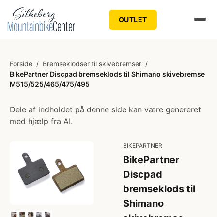
OUTLET
Forside
/
Bremseklodser til skivebremser
/
BikePartner Discpad bremseklods til Shimano skivebremse
M515/525/465/475/495
Dele af indholdet på denne side kan være genereret
med hjælp fra AI.
BIKEPARTNER
BikePartner
Discpad
bremseklods til
Shimano