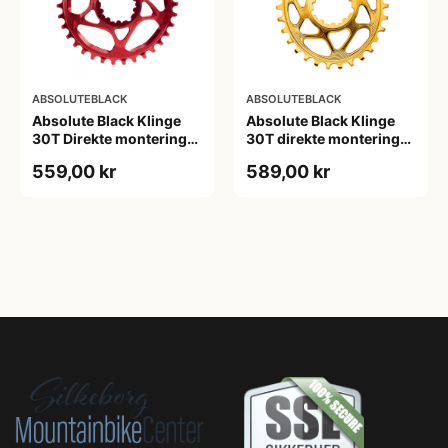
ABSOLUTEBLACK
ABSOLUTEBLACK
Absolute Black Klinge
Absolute Black Klinge
30T Direkte montering
30T direkte montering
SRAM GXP/BB30/DUB
Oval SRAM GXP Guld
559,00 kr
589,00 kr
Rød