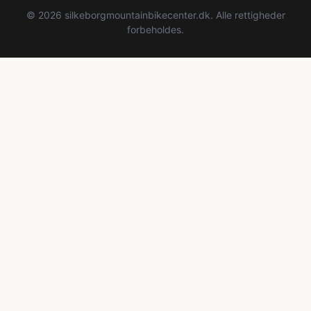
© 2026 silkeborgmountainbikecenter.dk. Alle rettigheder
forbeholdes.