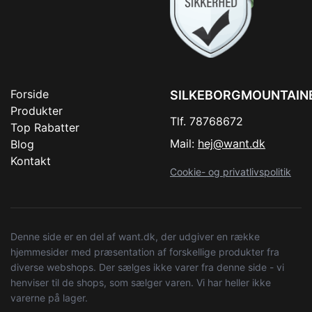
Forside
SILKEBORGMOUNTAIN
Produkter
Tlf. 78768672
Top Rabatter
Mail:
hej@want.dk
Blog
Kontakt
Cookie- og privatlivspolitik
Denne side er en del af want.dk, der udgiver en række
hjemmesider med præsentation af forskellige produkter fra
diverse webshops. Der sælges ikke varer fra denne side - vi
henviser til de shops, som sælger varen. Vi har heller ikke
varerne på lager.