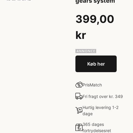
gears system
399,00
kr
Køb her
PrisMatch
Fri fragt over kr. 349
Hurtig levering 1-2
dage
365 dages
fortrydelsesret